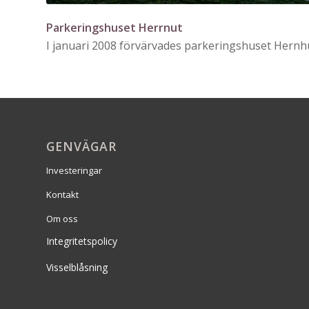
Parkeringshuset Herrnut
I januari 2008 förvärvades parkeringshuset Hern
GENVÄGAR
Investeringar
Kontakt
Om oss
Integritetspolicy
Visselblåsning