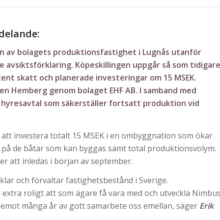
delande:
en av bolagets produktionsfastighet i Lugnås utanför
 avsiktsförklaring. Köpeskillingen uppgår så som tidigar
atent skatt och planerade investeringar om 15 MSEK.
ljen Hemberg genom bolaget EHF AB. I samband med
 hyresavtal som säkerställer fortsatt produktion vid
tt investera totalt 15 MSEK i en ombyggnation som ökar
n på de båtar som kan byggas samt total produktionsvolym.
att inledas i början av september.
ar och förvaltar fastighetsbestånd i Sverige.
et extra roligt att som ägare få vara med och utveckla Nimbu
am emot många år av gott samarbete oss emellan, säger
Erik