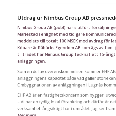
Utdrag ur Nimbus Group AB pressmed
Nimbus Group AB (publ) har slutfört försäljning
Mariestad i enlighet med tidigare kommunicerade
meddelats till totalt 100 MSEK med avdrag för l
Köpare är Råbäcks Egendom AB som ägs av fami
tillträdet har Nimbus Group tecknat ett 15-årigt
anläggningen.
Som en del av överenskommelsen kommer EHF AB a
anläggningens kapacitet både vad gäller storleke
Ombyggnationen av anläggningen i Lugnås kommer 
EHF AB är en fastighetskoncern som bygger, utveckl
– Vi har en tydlig lokal förankring och därför är d
verksamhet långsiktigt här i området. Jag ser fr
Hemberg
.