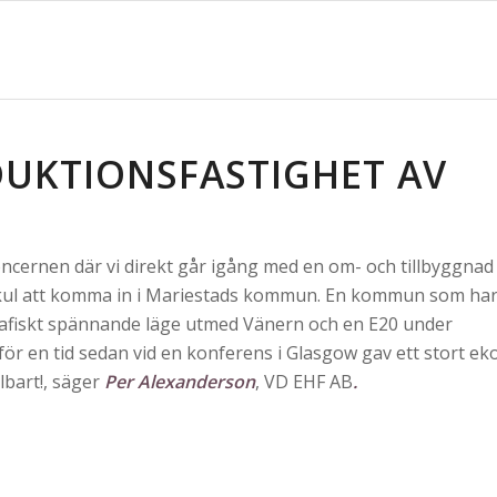
DUKTIONSFASTIGHET AV
ncernen där vi direkt går igång med en om- och tillbyggnad
lt kul att komma in i Mariestads kommun. En kommun som ha
afiskt spännande läge utmed Vänern och en E20 under
ör en tid sedan vid en konferens i Glasgow gav ett stort ek
lbart!, säger
Per Alexanderson
, VD EHF AB
.