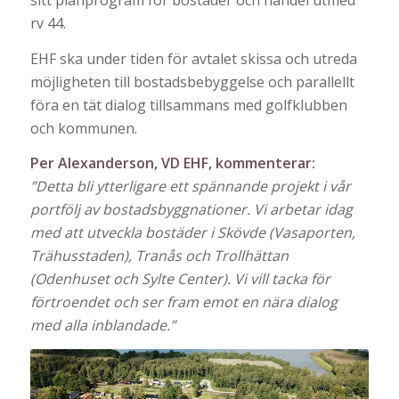
sitt planprogram för bostäder och handel utmed
rv 44.
EHF ska under tiden för avtalet skissa och utreda
möjligheten till bostadsbebyggelse och parallellt
föra en tät dialog tillsammans med golfklubben
och kommunen.
Per Alexanderson, VD EHF, kommenterar:
”Detta bli ytterligare ett spännande projekt i vår
portfölj av bostadsbyggnationer. Vi arbetar idag
med att utveckla bostäder i Skövde (Vasaporten,
Trähusstaden), Tranås och Trollhättan
(Odenhuset och Sylte Center). Vi vill tacka för
förtroendet och ser fram emot en nära dialog
med alla inblandade.”